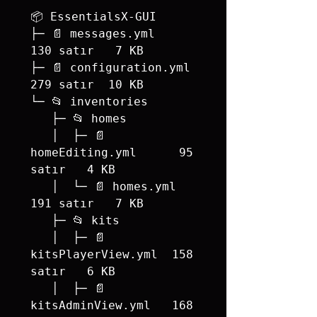
📦 EssentialsX-GUI

├─ 📄 messages.yml              
130 satır   7 KB

├─ 📄 configuration.yml         
279 satır  10 KB

└─ 📂 inventories

   ├─ 📂 homes

   │  ├─ 📄 
homeEditing.yml      95 
satır   4 KB

   │  └─ 📄 homes.yml           
191 satır   7 KB

   ├─ 📂 kits

   │  ├─ 📄 
kitsPlayerView.yml  158 
satır   6 KB

   │  ├─ 📄 
kitsAdminView.yml   168 