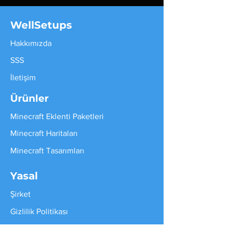
WellSetups
Hakkımızda
SSS
İletişim
Ürünler
Minecraft Eklenti Paketleri
Minecraft Haritaları
Minecraft Tasarımları
Yasal
Şirket
Gizlilik Politikası
Hizmet Şartları